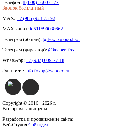
Телефон:
8 (800) 550-01-77
Звонок бесплатный
MAX:
+7 (986) 923-73-92
MAX канал:
id511590038662
Телеграм (общий):
@Fox_autopodbor
Телеграм (директор):
@keeper_fox
WhatsApp:
+7 (937) 009-77-18
Эл. почта:
info.foxap@yandex.ru
Copyright © 2016 - 2026 г.
Все права защищены
Разработка и продвижение сайта:
Веб-Студия
Сайтодел