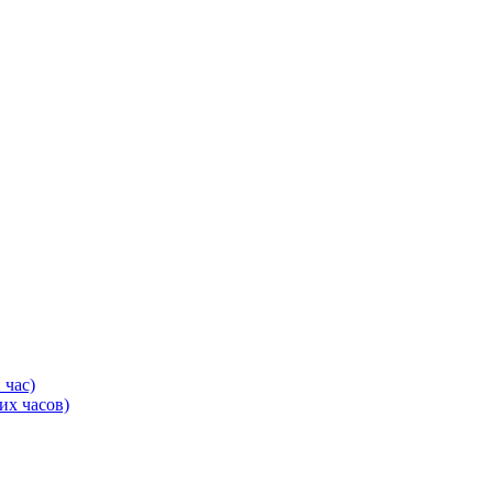
 час)
их часов)