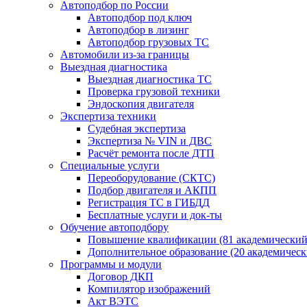
Автоподбор по России
Автоподбор под ключ
Автоподбор в лизинг
Автоподбор грузовых ТС
Автомобили из-за границы
Выездная диагностика
Выездная диагностика ТС
Проверка грузовой техники
Эндоскопия двигателя
Экспертиза техники
Судебная экспертиза
Экспертиза № VIN и ДВС
Расчёт ремонта после ДТП
Специальные услуги
Переоборудование (СКТС)
Подбор двигателя и АКПП
Регистрация ТС в ГИБДД
Бесплатные услуги и док-ты
Обучение автоподбору
Повышение квалификации (81 академический
Дополнительное образование (20 академическ
Программы и модули
Договор ДКП
Компилятор изображений
Акт ВЭТС