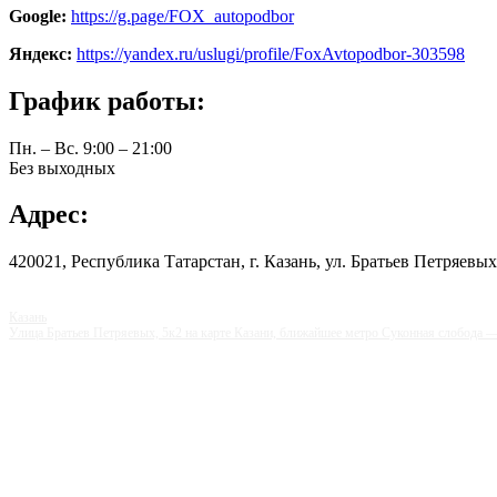
Google:
https://g.page/FOX_autopodbor
Яндекс:
https://yandex.ru/uslugi/profile/FoxAvtopodbor-303598
График работы:
Пн. – Вс. 9:00 – 21:00
Без выходных
Адрес:
​420021, Республика Татарстан, г. Казань, ул. Братьев Петряевых,
Казань
Улица Братьев Петряевых, 5к2 на карте Казани, ближайшее метро Суконная слобода 