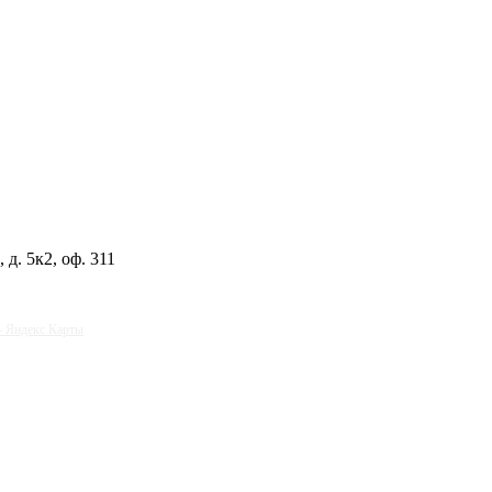
 д. 5к2, оф. 311
— Яндекс Карты