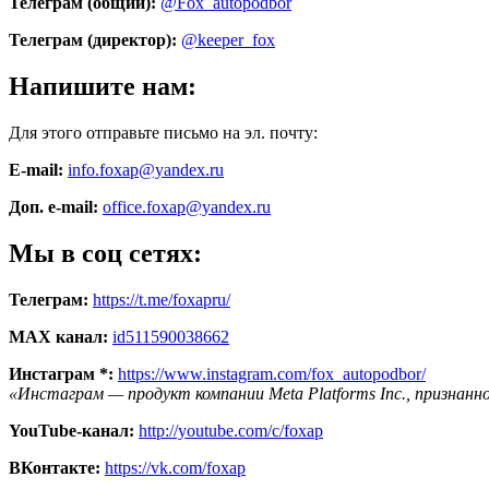
Телеграм (общий):
@Fox_autopodbor
Телеграм (директор):
@keeper_fox
Напишите нам:
Для этого отправьте письмо на эл. почту:
E-mail:
info.foxap@yandex.ru
Доп. e-mail:
office.foxap@yandex.ru
Мы в соц сетях:
Телеграм:
https://t.me/foxapru/
MAX канал:
id511590038662
Инстаграм *:
https://www.instagram.com/fox_autopodbor/
«Инстаграм — продукт компании Meta Platforms Inc., признан
YouTube-канал:
http://youtube.com/c/foxap
ВКонтакте:
https://vk.com/foxap