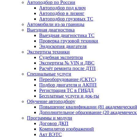
Автоподбор по России
Автоподбор под ключ
Автоподбор в лизинг
Автоподбор грузовых ТС
Автомобили из-за границы
Выездная диагностика
Выездная диагностика ТС
Проверка грузовой техники
Эндоскопия двигателя
Экспертиза техники
Судебная экспертиза
Экспертиза № VIN и ДВС
Расчёт ремонта после ДТП
Специальные услуги
Переоборудование (СКТС)
Подбор двигателя и АКПП
Регистрация ТС в ГИБДД
Бесплатные услуги и док-ты
Обучение автоподбору
Повышение квалификации (81 академический
Дополнительное образование (20 академическ
Программы и модули
Договор ДКП
Компилятор изображений
Акт ВЭТС