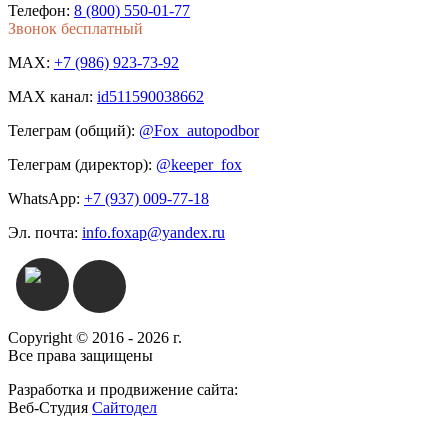
Телефон:
8 (800) 550-01-77
Звонок бесплатный
MAX:
+7 (986) 923-73-92
MAX канал:
id511590038662
Телеграм (общий):
@Fox_autopodbor
Телеграм (директор):
@keeper_fox
WhatsApp:
+7 (937) 009-77-18
Эл. почта:
info.foxap@yandex.ru
Copyright © 2016 - 2026 г.
Все права защищены
Разработка и продвижение сайта:
Веб-Студия
Сайтодел