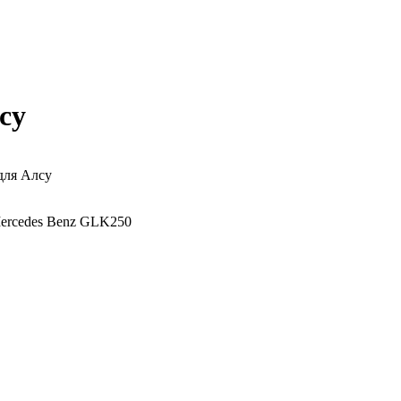
су
для Алсу
Mercedes Benz GLK250