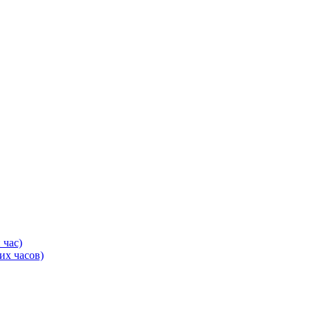
 час)
их часов)