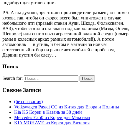
подойдут для утилизации.
P.S. А вы думали, зря что-ли производители размещают номер
кузова так, чтобы он скорее всего был уничтожен в случае
небольшого дтп (правый стакан Ауди, Шкода, Фольксваген,
ВАЗ), чтобы сгнил из-за влаги под ковролином (Мазда, Опель,
Шевроле) или сгнил из-за агрессивной влажной среды (номер
рамы в колесных арках рамных автомобилей). А потом
автомобиль — в утиль, и бегом в магазин за новым —
естественный отбор на рынке автомобилей с пробегом,
Дарвин пустил бы слезу…
Поиск
Search for:
Поиск
Свежие
Записи
(без названия)
Volkswagen Passat CC из Китая для Егора и Полины
Kia K5 Кореи в Казань за 38 дней
Mercedes E250 из Кореи для Максима
KIA MOHAVE из Кореи для Виталия