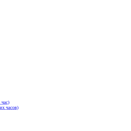
 час)
их часов)