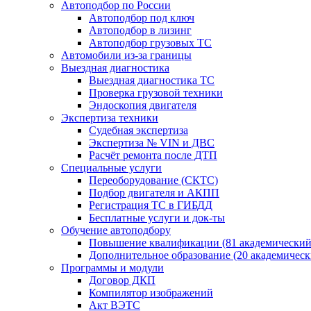
Автоподбор по России
Автоподбор под ключ
Автоподбор в лизинг
Автоподбор грузовых ТС
Автомобили из-за границы
Выездная диагностика
Выездная диагностика ТС
Проверка грузовой техники
Эндоскопия двигателя
Экспертиза техники
Судебная экспертиза
Экспертиза № VIN и ДВС
Расчёт ремонта после ДТП
Специальные услуги
Переоборудование (СКТС)
Подбор двигателя и АКПП
Регистрация ТС в ГИБДД
Бесплатные услуги и док-ты
Обучение автоподбору
Повышение квалификации (81 академический
Дополнительное образование (20 академическ
Программы и модули
Договор ДКП
Компилятор изображений
Акт ВЭТС